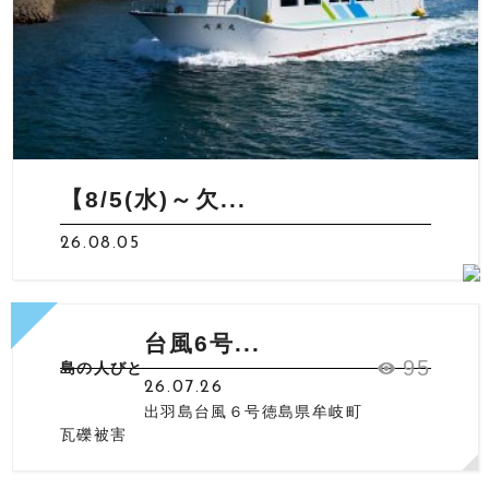
【8/5(水)～欠...
26.08.05
台風6号...
95
島の人びと
26.07.26
出羽島台風６号徳島県牟岐町
瓦礫被害