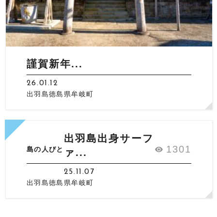
謹賀新年...
26.01.12
出羽島徳島県牟岐町
出羽島出身サーフ
1301
島の人びと
ァ...
25.11.07
出羽島徳島県牟岐町