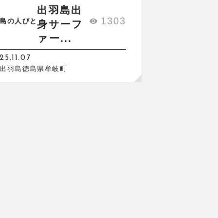
出羽島出
1303
島の人びと
身サーフ
ァー...
25.11.07
出羽島徳島県牟岐町