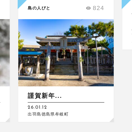
4
824
島の人びと
謹賀新年...
26.01.12
出羽島徳島県牟岐町