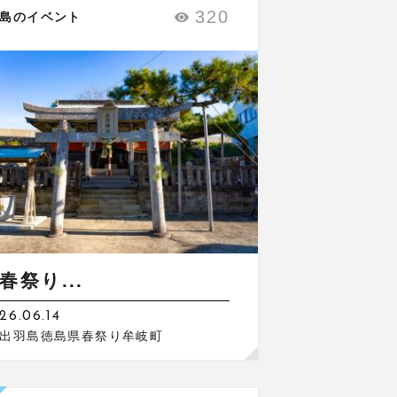
320
島のイベント
春祭り...
26.06.14
出羽島徳島県春祭り牟岐町