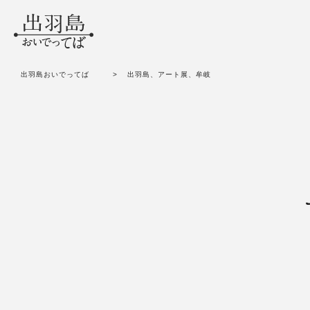
出羽島おいでってば
>
出羽島、アート展、牟岐