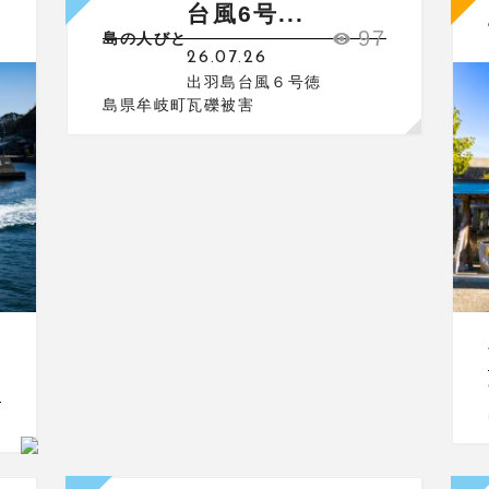
台風6号...
1
97
島の人びと
26.07.26
出羽島台風６号徳
島県牟岐町瓦礫被害